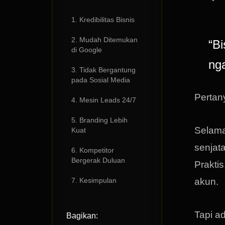
1. Kredibilitas Bisnis
2. Mudah Ditemukan
“B
di Google
nga
3. Tidak Bergantung
pada Sosial Media
Pertany
4. Mesin Leads 24/7
5. Branding Lebih
Selama
Kuat
senjat
6. Kompetitor
Bergerak Duluan
Prakti
7. Kesimpulan
akun.
Tapi a
Bagikan: