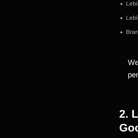
Lebi
Lebi
Bran
We
per
2. 
Go