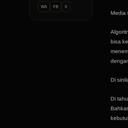
WA
FB
X
Media 
Algori
bisa k
menemu
dengan
Di sini
Di tahu
Bahkan
kebutu