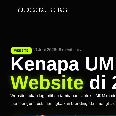
YU
.
DIGITAL STUDIO
✕
YU
.
DIGITAL STUDIO
29 Juni 2026
• 6 menit baca
WEBSITE
Kenapa UM
Website
di 
Website bukan lagi pilihan tambahan. Untuk UMKM modern
membangun trust, meningkatkan branding, dan menghasil