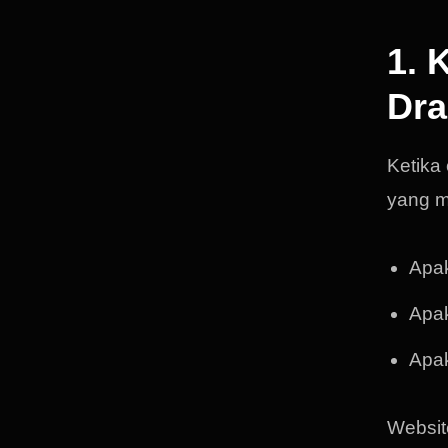
1. 
Dra
Ketika
yang m
Apak
Apak
Apak
Websit