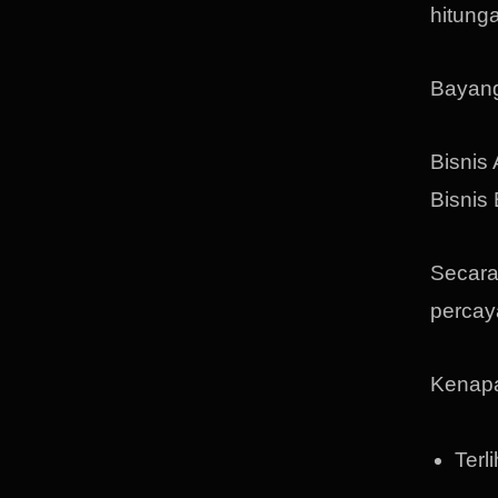
hitunga
Bayang
Bisnis
Bisnis
Secara
percay
Kenap
Terl