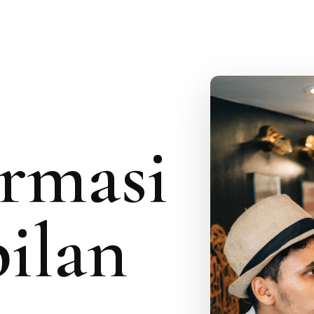
rmasi
ilan