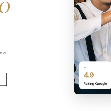
0
n di
⭐
4.9
Rating Google