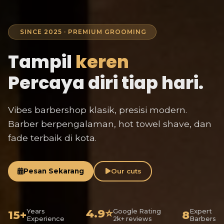
SINCE 2025 · PREMIUM GROOMING
Tampil
keren
Percaya diri tiap hari.
Vibes barbershop klasik, presisi modern.
Barber berpengalaman, hot towel shave, dan
fade terbaik di kota.
Pesan Sekarang
Our cuts
4.9⭐
Years
Google Rating
Expert
15+
8
Experience
2k+ reviews
Barbers