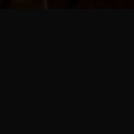
LAYANAN KAMI
Pilih
style
kamu
Dikerjakan oleh barber profesional berpengalaman.
Terpopuler
Skin Fade
Fade presisi dari kulit ke panjang penuh. Hasil tajam,
kesan modern maksimal.
Rp 55.000
45 menit